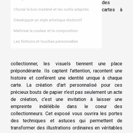
des
cartes à
Choisir le bon matériel et les outils adaptés
Développer un style artistique distinctif
Maîtriser la couleur et la composition
Les finitions et touches personnelles
collectionner, les visuels tiennent une place
prépondérante. Ils captent l'attention, racontent une
histoire et confèrent une identité unique à chaque
carte. La création d'art personnalisé pour ces
précieux bouts de papier n'est pas seulement un acte
de création, c'est une invitation à laisser une
empreinte indélébile dans le coeur des
collectionneurs. Cet exposé vous ouvrira les portes
des techniques et astuces qui permettent de
transformer des illustrations ordinaires en véritables