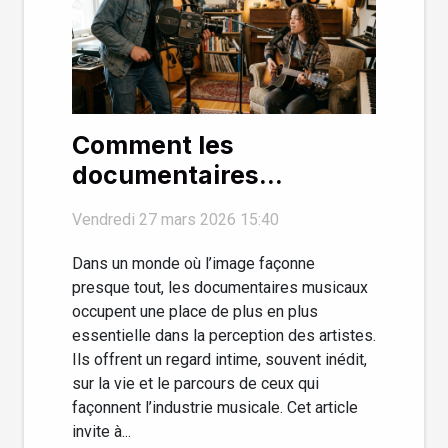
Comment les
documentaires
musicaux influencent-
Vendredi 27 mars 2026 15:40
ils la perception des
artistes ?
Dans un monde où l’image façonne
presque tout, les documentaires musicaux
occupent une place de plus en plus
essentielle dans la perception des artistes.
Ils offrent un regard intime, souvent inédit,
sur la vie et le parcours de ceux qui
façonnent l’industrie musicale. Cet article
invite à...