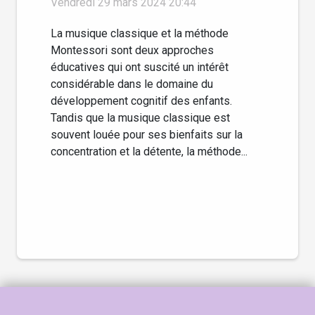
Vendredi 29 mars 2024 20:44
des enfants en
comparaison avec la
La musique classique et la méthode
Montessori sont deux approches
méthode Montessori
éducatives qui ont suscité un intérêt
considérable dans le domaine du
développement cognitif des enfants.
Tandis que la musique classique est
souvent louée pour ses bienfaits sur la
concentration et la détente, la méthode...